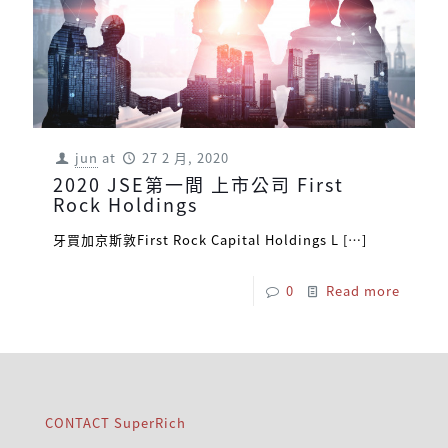
jun
at
27 2 月, 2020
2020 JSE第一間 上市公司 First
Rock Holdings
牙買加京斯敦First Rock Capital Holdings L
[…]
0
Read more
CONTACT SuperRich