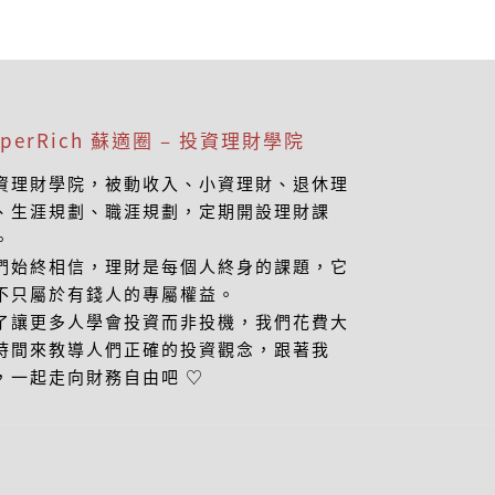
uperRich 蘇適圈 – 投資理財學院
資理財學院，被動收入、小資理財、退休理
、生涯規劃、職涯規劃，定期開設理財課
。
們始終相信，理財是每個人終身的課題，它
不只屬於有錢人的專屬權益。
了讓更多人學會投資而非投機，我們花費大
時間來教導人們正確的投資觀念，跟著我
，一起走向財務自由吧 ♡