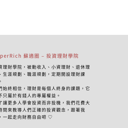
uperRich 蘇適圈 – 投資理財學院
資理財學院，被動收入、小資理財、退休理
、生涯規劃、職涯規劃，定期開設理財課
。
們始終相信，理財是每個人終身的課題，它
不只屬於有錢人的專屬權益。
了讓更多人學會投資而非投機，我們花費大
時間來教導人們正確的投資觀念，跟著我
，一起走向財務自由吧 ♡